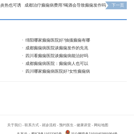
气炎热也可诱
成都治疗癫痫病费用?喝酒会导致癫痫发作吗
下一页
绵阳哪家癫痫医院好?抽搐癫痫有哪
成都癫痫病医院谈癫痫发作的先兆
四川看癫痫医院谈癫痫病能治好吗
成都癫痫病医院：癫痫病人也可以
四川哪家癫痫病医院好?女性癫痫病
关于我们
-
联系方式
-
就诊流程
-
预约医生
-
健康讲堂
-
网站地图