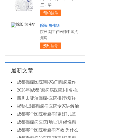
三）毕
预约挂号
院长 詹伟华
院长 副主任医师中国抗
癫痫
预约挂号
最新文章
成都癫痫医院[哪家好]癫痫发作
怎么急救?
2026年|成都[癫痫病医院]排名-如
何防止癫痫反复发作?
四川去哪治癫痫-医院排行榜[详
细排名]癫痫病人如何正确护理?
揭秘!成都癫痫病医院专家讲解治
疗癫痫效果好的方法?
成都哪个医院看癫痫[更好]儿童
癫痫病的病因?
成都癫痫病医院[地址]月经性癫
痫怎么治?
成都哪个医院看癫痫有效|为什么