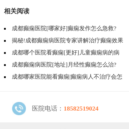
跟豆晓峰主任一起了解癫痫患者睡眠、饮食、心
相关阅读
理、冬季预防等问题
成都癫痫医院[哪家好]癫痫发作怎么急救?
揭秘!成都癫痫病医院专家讲解治疗癫痫效果
好的方法?
成都哪个医院看癫痫[更好]儿童癫痫病的病
因?
成都癫痫病医院[地址]月经性癫痫怎么治?
成都哪家医院能看癫痫|癫痫病人不治疗会怎
样?
医院电话：
18582519024