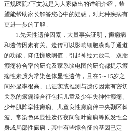
正规医院?下文就是为大家做出的详细介绍，希
望能帮助家长解答您心中的疑惑，对此种疾病有
更进一步的了解。
1.先天性遗传因素，大量事实证明，癫痫病
和遗传因素有关。遗传可以影响细胞膜离子通道
的功能，降低惊厥阈值，引起神经元放电。双胎
癫痫符合率的研究及家系脑电图的研究都提示癫
痫性素质为常染色体显性遗传，且在5～15岁之
间外显率很高。已证实或推测与遗传因素有密切
关系的癫痫综合征包括儿童及少年失神性癫痫、
少年肌阵挛性癫痫、儿童良性癫痫伴中央颞区棘
波、常染色体显性遗传夜间额叶癫痫等原发性全
身或局部性癫痫，其中有些综合征的基因已定