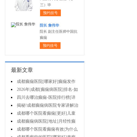
三）毕
预约挂号
院长 詹伟华
院长 副主任医师中国抗
癫痫
预约挂号
最新文章
成都癫痫医院[哪家好]癫痫发作
怎么急救?
2026年|成都[癫痫病医院]排名-如
何防止癫痫反复发作?
四川去哪治癫痫-医院排行榜[详
细排名]癫痫病人如何正确护理?
揭秘!成都癫痫病医院专家讲解治
疗癫痫效果好的方法?
成都哪个医院看癫痫[更好]儿童
癫痫病的病因?
成都癫痫病医院[地址]月经性癫
痫怎么治?
成都哪个医院看癫痫有效|为什么