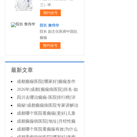
三）毕
预约挂号
院长 詹伟华
院长 副主任医师中国抗
癫痫
预约挂号
最新文章
成都癫痫医院[哪家好]癫痫发作
怎么急救?
2026年|成都[癫痫病医院]排名-如
何防止癫痫反复发作?
四川去哪治癫痫-医院排行榜[详
细排名]癫痫病人如何正确护理?
揭秘!成都癫痫病医院专家讲解治
疗癫痫效果好的方法?
成都哪个医院看癫痫[更好]儿童
癫痫病的病因?
成都癫痫病医院[地址]月经性癫
痫怎么治?
成都哪个医院看癫痫有效|为什么