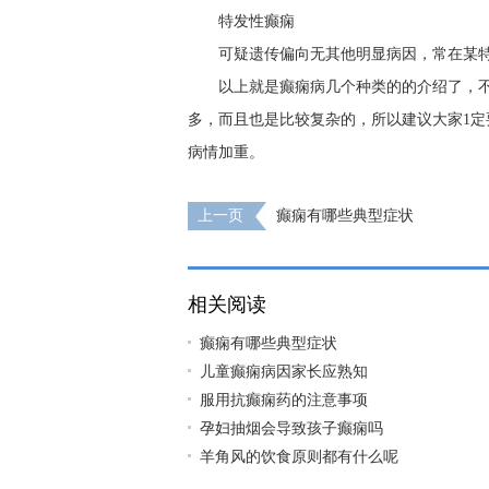
特发性癫痫
可疑遗传偏向无其他明显病因，常在某
以上就是癫痫病几个种类的的介绍了，
多，而且也是比较复杂的，所以建议大家1
病情加重。
上一页
癫痫有哪些典型症状
相关阅读
癫痫有哪些典型症状
儿童癫痫病因家长应熟知
服用抗癫痫药的注意事项
孕妇抽烟会导致孩子癫痫吗
羊角风的饮食原则都有什么呢