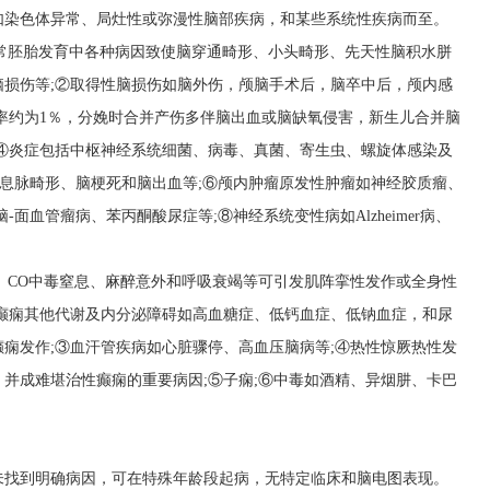
如染色体异常、局灶性或弥漫性脑部疾病，和某些系统性疾病而至。
异常胚胎发育中各种病因致使脑穿通畸形、小头畸形、先天性脑积水胼
损伤等;②取得性脑损伤如脑外伤，颅脑手术后，脑卒中后，颅内感
率约为1％，分娩时合并产伤多伴脑出血或脑缺氧侵害，新生儿合并脑
;④炎症包括中枢神经系统细菌、病毒、真菌、寄生虫、螺旋体感染及
脑消息脉畸形、脑梗死和脑出血等;⑥颅内肿瘤原发性肿瘤如神经胶质瘤、
面血管瘤病、苯丙酮酸尿症等;⑧神经系统变性病如Alzheimer病、
停、CO中毒窒息、麻醉意外和呼吸衰竭等可引发肌阵挛性发作或全身性
癫痫其他代谢及内分泌障碍如高血糖症、低钙血症、低钠血症，和尿
痫发作;③血汗管疾病如心脏骤停、高血压脑病等;④热性惊厥热性发
并成难堪治性癫痫的重要病因;⑤子痫;⑥中毒如酒精、异烟肼、卡巴
未找到明确病因，可在特殊年龄段起病，无特定临床和脑电图表现。