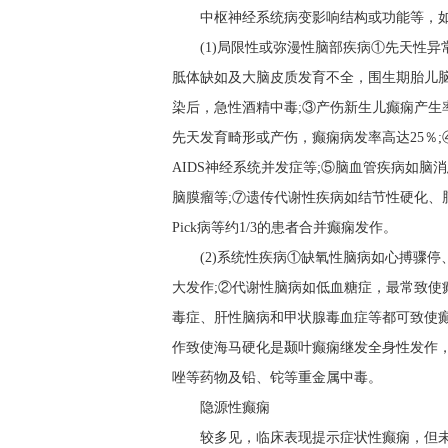
中枢神经系统病变影响结构或功能等，
(1)局限性或弥漫性脑部疾病①先天性
胝体缺如及大脑皮质发育不全，围生期胎儿脑
染后，急性酒精中毒;③产伤新生儿癫痫产生
先天发育畸形或产伤，癫痫病发率高达25％
AIDS神经系统并发症等;⑤脑血管疾病如
脑膜瘤等;⑦遗传代谢性疾病如结节性硬化、脑-
Pick病等约1/3的患者合并癫痫发作。
(2)系统性疾病①缺氧性脑病如心搏骤
大发作;②代谢性脑病如低血糖症，最常致使
毒症、肝性脑病和甲状腺毒血症等都可致使癫
作致使海马硬化是颞叶癫痫继发全身性发作，
唑等药物及铅、铊等重金属中毒。
隐源性癫痫
较多见，临床表现提示症状性癫痫，但