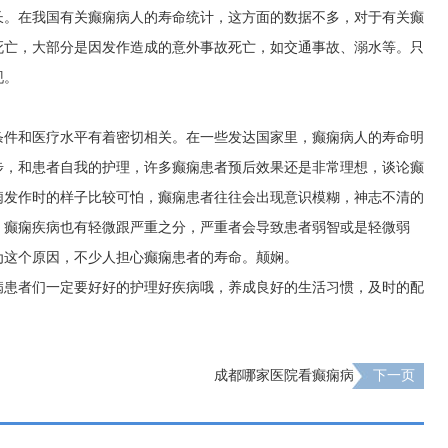
长。在我国有关癫痫病人的寿命统计，这方面的数据不多，对于有关癫
死亡，大部分是因发作造成的意外事故死亡，如交通事故、溺水等。只
现。
条件和医疗水平有着密切相关。在一些发达国家里，癫痫病人的寿命明
步，和患者自我的护理，许多癫痫患者预后效果还是非常理想，谈论癫
痫发作时的样子比较可怕，癫痫患者往往会出现意识模糊，神志不清的
。癫痫疾病也有轻微跟严重之分，严重者会导致患者弱智或是轻微弱
为这个原因，不少人担心癫痫患者的寿命。颠娴。
病患者们一定要好好的护理好疾病哦，养成良好的生活习惯，及时的配
成都哪家医院看癫痫病
下一页