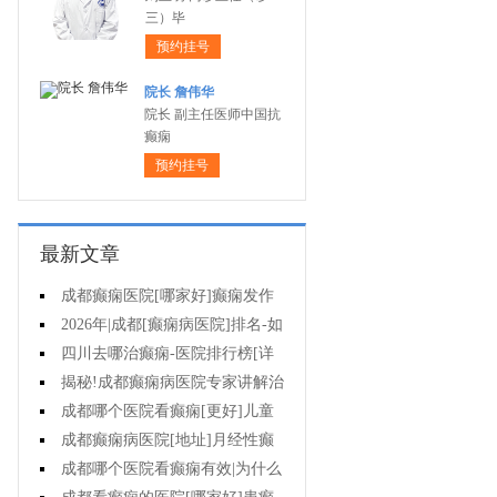
三）毕
预约挂号
院长 詹伟华
院长 副主任医师中国抗
癫痫
预约挂号
最新文章
成都癫痫医院[哪家好]癫痫发作
怎么急救?
2026年|成都[癫痫病医院]排名-如
何防止癫痫反复发作?
四川去哪治癫痫-医院排行榜[详
细排名]癫痫病人如何正确护理?
揭秘!成都癫痫病医院专家讲解治
疗癫痫效果好的方法?
成都哪个医院看癫痫[更好]儿童
癫痫病的病因?
成都癫痫病医院[地址]月经性癫
痫怎么治?
成都哪个医院看癫痫有效|为什么