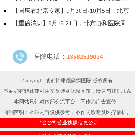
院陈葵博士免费会诊+治疗援助，破解癫痫难
【国庆看北京专家】9月30日-10月5日，北京
题！
天坛&首钢医院两大专家蓉城亲诊+癫痫大额救
【重磅消息】9月19-21日，北京协和医院周
助，速约！
祥琴教授成都领衔会诊，共筑全年龄段抗癫防
线！
医院电话：
18582519024
Copyright 成都神康癫痫病医院 版权所有
本站如有转载或引用文章涉及版权问题，请速与我们联系
本网站只针对内部交流平台，不作为广告宣传。
特别声明：本站内容仅供参考，不作为诊断及医疗依据。
平台公司营业执照信息公示