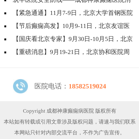
防安全培训纪实
【紧急通通】11月7-9日，北京大学首钢医院
神经内科胡颖教授亲临成都会诊，破解癫痫疑难
【节后癫痫高发】10月9-11日，北京友谊医
院陈葵博士免费会诊+治疗援助，破解癫痫难
【国庆看北京专家】9月30日-10月5日，北京
题！
天坛&首钢医院两大专家蓉城亲诊+癫痫大额救
【重磅消息】9月19-21日，北京协和医院周
助，速约！
祥琴教授成都领衔会诊，共筑全年龄段抗癫防
线！
医院电话：
18582519024
Copyright 成都神康癫痫病医院 版权所有
本站如有转载或引用文章涉及版权问题，请速与我们联系
本网站只针对内部交流平台，不作为广告宣传。