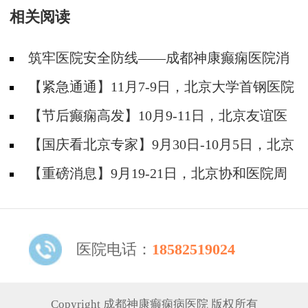
相关阅读
筑牢医院安全防线——成都神康癫痫医院消
防安全培训纪实
【紧急通通】11月7-9日，北京大学首钢医院
神经内科胡颖教授亲临成都会诊，破解癫痫疑难
【节后癫痫高发】10月9-11日，北京友谊医
院陈葵博士免费会诊+治疗援助，破解癫痫难
【国庆看北京专家】9月30日-10月5日，北京
题！
天坛&首钢医院两大专家蓉城亲诊+癫痫大额救
【重磅消息】9月19-21日，北京协和医院周
助，速约！
祥琴教授成都领衔会诊，共筑全年龄段抗癫防
线！
医院电话：
18582519024
Copyright 成都神康癫痫病医院 版权所有