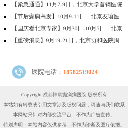
防安全培训纪实
【紧急通通】11月7-9日，北京大学首钢医院
神经内科胡颖教授亲临成都会诊，破解癫痫疑难
【节后癫痫高发】10月9-11日，北京友谊医
院陈葵博士免费会诊+治疗援助，破解癫痫难
【国庆看北京专家】9月30日-10月5日，北京
题！
天坛&首钢医院两大专家蓉城亲诊+癫痫大额救
【重磅消息】9月19-21日，北京协和医院周
助，速约！
祥琴教授成都领衔会诊，共筑全年龄段抗癫防
线！
医院电话：
18582519024
Copyright 成都神康癫痫病医院 版权所有
本站如有转载或引用文章涉及版权问题，请速与我们联系
本网站只针对内部交流平台，不作为广告宣传。
特别声明：本站内容仅供参考，不作为诊断及医疗依据。