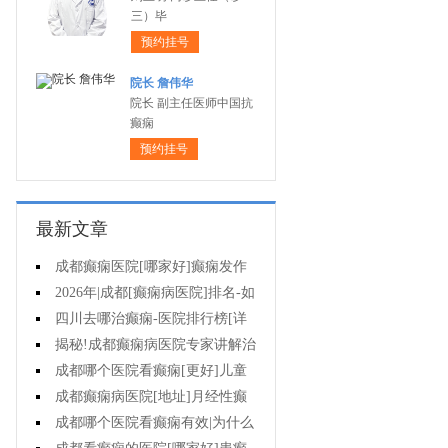
三）毕
预约挂号
院长 詹伟华
院长 副主任医师中国抗
癫痫
预约挂号
最新文章
成都癫痫医院[哪家好]癫痫发作
怎么急救?
2026年|成都[癫痫病医院]排名-如
何防止癫痫反复发作?
四川去哪治癫痫-医院排行榜[详
细排名]癫痫病人如何正确护理?
揭秘!成都癫痫病医院专家讲解治
疗癫痫效果好的方法?
成都哪个医院看癫痫[更好]儿童
癫痫病的病因?
成都癫痫病医院[地址]月经性癫
痫怎么治?
成都哪个医院看癫痫有效|为什么