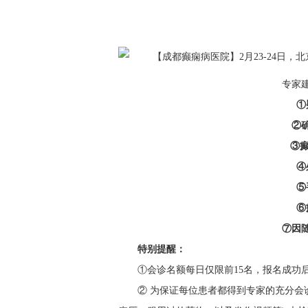
专家
①
②
③
④
⑤
⑥
⑦因
特别提醒：
①会诊名额每日仅限前15名，报名成功
② 为保证每位患者都得到专家的充分会