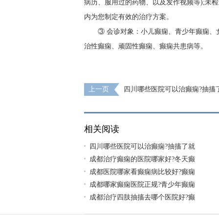
病历、服用过的药物、以及发作视频等);未
内为您制定有效的治疗方案。
③ 会诊对象：小儿癫痫、青少年癫痫
治性癫痫、顽固性癫痫、癫痫共患病等。
上一页
四川哪些医院可以治癫痫?抽搐
病吗?
相关阅读
四川哪些医院可以治癫痫?抽搐了就
成都治疗癫痫的医院哪家好?冬天癫
成都医院哪家看癫痫病比较好?癫痫
成都哪家癫痫医院正规?青少年癫痫
成都治疗四肢抽搐去哪个医院好?癫