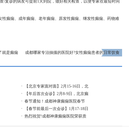
检查\复诊的病友可提前1天到院，做好相关检查，以便专家在最短时间
、女性癫痫、成年癫痫、老年癫痫、原发性癫痫、继发性癫痫、药物难
了就是癫痫
成都哪家专治抽搐的医院好?女性癫痫患者的日常饮食
是什么样的?
下一页
【北京专家面对面】2月15-16日，北
【年后首次会诊】2月8-9日，北京癫
春节通知！成都神康癫痫医院春节
【春节前最后一次会诊】1月17-18日
热烈祝贺!成都神康癫痫医院荣获质