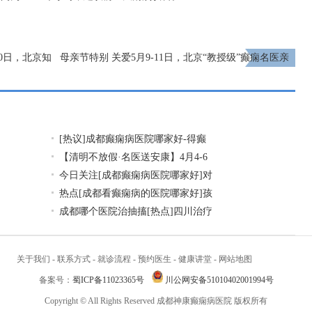
20日，北京知
母亲节特别 关爱5月9-11日，北京“教授级”癫痫名医亲
临神康，多学科会诊助力患者重获健康
下一页
[热议]成都癫痫病医院哪家好-得癫
【清明不放假·名医送安康】4月4-6
今日关注[成都癫痫病医院哪家好]对
热点[成都看癫痫病的医院哪家好]孩
成都哪个医院治抽搐[热点]四川治疗
关于我们
-
联系方式
-
就诊流程
-
预约医生
-
健康讲堂
-
网站地图
备案号：
蜀ICP备11023365号
川公网安备51010402001994号
Copyright © All Rights Reserved 成都神康癫痫病医院 版权所有