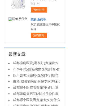
三）毕
预约挂号
院长 詹伟华
院长 副主任医师中国抗
癫痫
预约挂号
最新文章
成都癫痫医院[哪家好]癫痫发作
怎么急救?
2026年|成都[癫痫病医院]排名-如
何防止癫痫反复发作?
四川去哪治癫痫-医院排行榜[详
细排名]癫痫病人如何正确护理?
揭秘!成都癫痫病医院专家讲解治
疗癫痫效果好的方法?
成都哪个医院看癫痫[更好]儿童
癫痫病的病因?
成都癫痫病医院[地址]月经性癫
痫怎么治?
成都哪个医院看癫痫有效|为什么