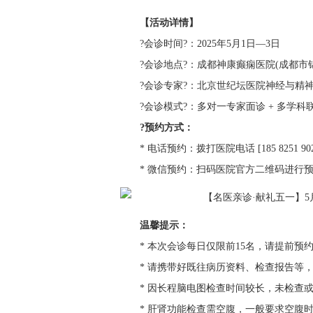
【活动详情】
?会诊时间?：2025年5月1日—3日
?会诊地点?：成都神康癫痫医院(成都市锦
?会诊专家?：北京世纪坛医院神经与精神
?会诊模式?：多对一专家面诊 + 多学
?预约方式：
* 电话预约：拨打医院电话 [185 8251 90
* 微信预约：扫码医院官方二维码进行
温馨提示：
* 本次会诊每日仅限前15名，请提前预
* 请携带好既往病历资料、检查报告等
* 因长程脑电图检查时间较长，未检查
* 肝肾功能检查需空腹，一般要求空腹时