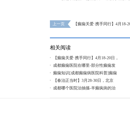
上一页
【癫痫关爱·携手同行】4月18-
名专家联合多学科会诊，开启康复新篇章
相关阅读
【癫痫关爱·携手同行】4月18-20日，
成都癫痫医院在哪里-部分性癫痫发
癫痫知识[成都癫痫病医院科普]癫痫
【春治正当时】‌3月28-30日，北京
成都哪个医院治抽搐-羊癫疯病的治