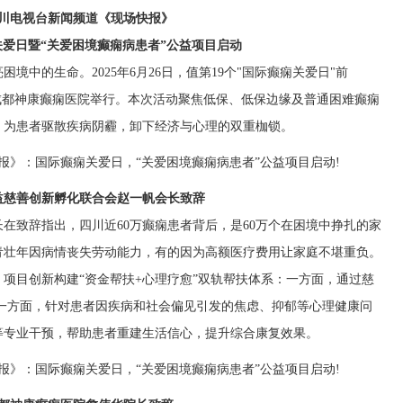
川电视台新闻频道《现场快报》
痫关爱日暨“关爱困境癫痫病患者”公益项目启动
境中的生命。2025年6月26日，值第19个"国际癫痫关爱日"前
成都神康癫痫医院举行。本次活动聚焦低保、低保边缘及普通困难癫痫
，为患者驱散疾病阴霾，卸下经济与心理的双重枷锁。
益慈善创新孵化联合会赵一帆会长致辞
在致辞指出，四川近60万癫痫患者背后，是60万个在困境中挣扎的家
青壮年因病情丧失劳动能力，有的因为高额医疗费用让家庭不堪重负。
项目创新构建“资金帮扶+心理疗愈”双轨帮扶体系：一方面，通过慈
一方面，针对患者因疾病和社会偏见引发的焦虑、抑郁等心理健康问
等专业干预，帮助患者重建生活信心，提升综合康复效果。