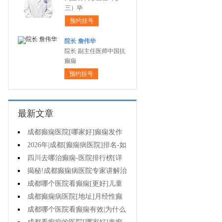
三）毕
预约挂号
院长 詹伟华
院长 副主任医师中国抗
癫痫
预约挂号
最新文章
成都癫痫医院[哪家好]癫痫发作
怎么急救?
2026年|成都[癫痫病医院]排名-如
何防止癫痫反复发作?
四川去哪治癫痫-医院排行榜[详
细排名]癫痫病人如何正确护理?
揭秘!成都癫痫病医院专家讲解治
疗癫痫效果好的方法?
成都哪个医院看癫痫[更好]儿童
癫痫病的病因?
成都癫痫病医院[地址]月经性癫
痫怎么治?
成都哪个医院看癫痫有效|为什么