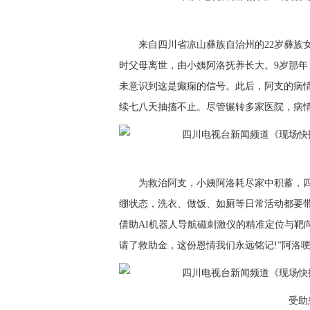
来自四川省凉山彝族自治州的22岁彝族
时父母离世，由小姨阿洛抚养长大。9岁那
未意识到这是癫痫的信号。此后，阿支的病
续七八天抽搐不止。尽管辗转多家医院，病
为救治阿支，小姨阿洛耗尽家中积蓄，
绷状态，洗衣、做饭、如厕等日常活动都要
借助AI机器人导航磁刺激仪的精准定位与靶
请了救助金，这份恩情我们永远铭记!”阿洛
受助