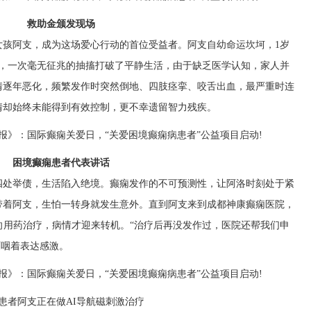
救助金颁发现场
女孩阿支，成为这场爱心行动的首位受益者。阿支自幼命运坎坷，1岁
年，一次毫无征兆的抽搐打破了平静生活，由于缺乏医学认知，家人并
情逐年恶化，频繁发作时突然倒地、四肢痉挛、咬舌出血，最严重时连
情却始终未能得到有效控制，更不幸遗留智力残疾。
困境癫痫患者代表讲话
四处举债，生活陷入绝境。癫痫发作的不可预测性，让阿洛时刻处于紧
带着阿支，生怕一转身就发生意外。直到阿支来到成都神康癫痫医院，
向用药治疗，病情才迎来转机。“治疗后再没发作过，医院还帮我们申
哽咽着表达感激。
患者阿支正在做AI导航磁刺激治疗