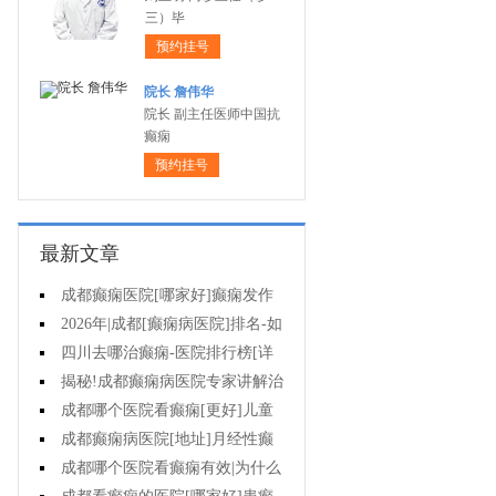
三）毕
预约挂号
院长 詹伟华
院长 副主任医师中国抗
癫痫
预约挂号
最新文章
成都癫痫医院[哪家好]癫痫发作
怎么急救?
2026年|成都[癫痫病医院]排名-如
何防止癫痫反复发作?
四川去哪治癫痫-医院排行榜[详
细排名]癫痫病人如何正确护理?
揭秘!成都癫痫病医院专家讲解治
疗癫痫效果好的方法?
成都哪个医院看癫痫[更好]儿童
癫痫病的病因?
成都癫痫病医院[地址]月经性癫
痫怎么治?
成都哪个医院看癫痫有效|为什么