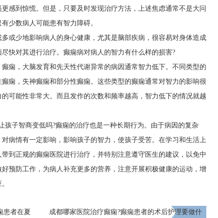
员更感到惊慌。但是，只要及时发现治疗方法，上述焦虑通常不是大问
只有少数病人可能患有智力障碍。
或多或少地影响病人的身心健康，尤其是脑部疾病，很容易对身体造成
须尽快对其进行治疗。癫痫病对病人的智力有什么样的损害?
。癫痫，大脑发育和先天性代谢异常的病因通常智力低下。不同类型的
性癫痫，失神癫痫和部分性癫痫。这些类型的癫痫通常对智力的影响很
力的可能性非常大。而且发作的次数和频率越高，智力低下的情况就越
让孩子智商变低吗?癫痫的治疗也是一种长期行为。由于病因的复杂
，对病情有一定影响，影响孩子的智力，使孩子受苦。在学习和生活上
人带到正规的癫痫医院进行治疗，并特别注意遵守医生的建议，以免中
做好预防工作，为病人补充更多的营养，注意开展积极健康的运动，增
应。
痫患者在夏
成都哪家医院治疗癫痫?癫痫患者的术后护理要做什