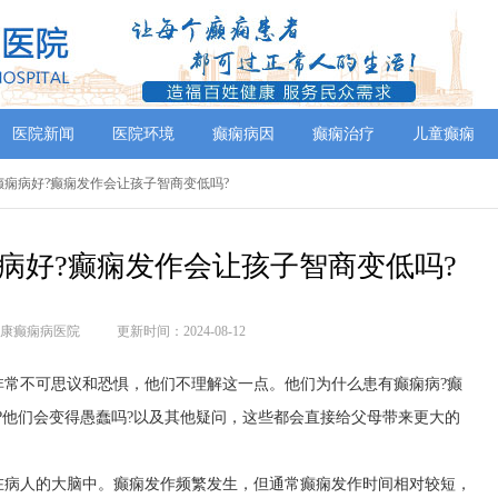
医院新闻
医院环境
癫痫病因
癫痫治疗
儿童癫痫
癫痫病好?癫痫发作会让孩子智商变低吗?
病好?癫痫发作会让孩子智商变低吗?
康癫痫病医院
更新时间：2024-08-12
非常不可思议和恐惧，他们不理解这一点。他们为什么患有癫痫病?癫
?他们会变得愚蠢吗?以及其他疑问，这些都会直接给父母带来更大的
在病人的大脑中。癫痫发作频繁发生，但通常癫痫发作时间相对较短，