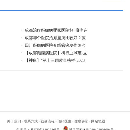
么?
下一页
成都治疗癫痫病哪家医院好_癫痫造
成都哪个医院治癫痫病比较好？癫
四川癫痫病医院介绍癫痫发作怎么
【成都癫痫病医院】树行业风范-立
【神康】“第十三届质量榜样·2023
关于我们
-
联系方式
-
就诊流程
-
预约医生
-
健康讲堂
-
网站地图