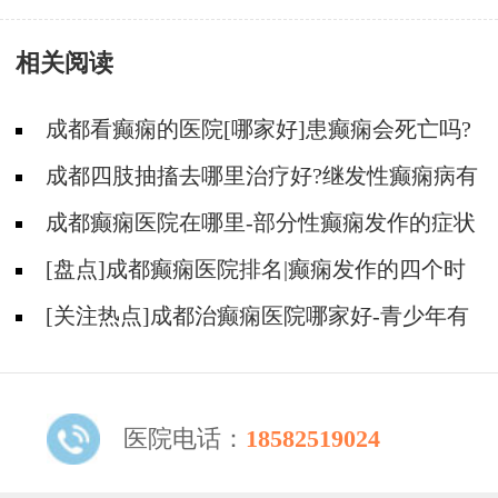
补贴限时发放!
疗时要注意什么?
相关阅读
成都看癫痫的医院[哪家好]患癫痫会死亡吗?
成都四肢抽搐去哪里治疗好?继发性癫痫病有
什么症状?
成都癫痫医院在哪里-部分性癫痫发作的症状
表现是什么？
[盘点]成都癫痫医院排名|癫痫发作的四个时
期有什么表现？
[关注热点]成都治癫痫医院哪家好-青少年有
癫痫容易出现哪些心理？
医院电话：
18582519024