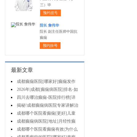
三）毕
预约挂号
院长 詹伟华
院长 副主任医师中国抗
癫痫
预约挂号
最新文章
成都癫痫医院[哪家好]癫痫发作
怎么急救?
2026年|成都[癫痫病医院]排名-如
何防止癫痫反复发作?
四川去哪治癫痫-医院排行榜[详
细排名]癫痫病人如何正确护理?
揭秘!成都癫痫病医院专家讲解治
疗癫痫效果好的方法?
成都哪个医院看癫痫[更好]儿童
癫痫病的病因?
成都癫痫病医院[地址]月经性癫
痫怎么治?
成都哪个医院看癫痫有效|为什么