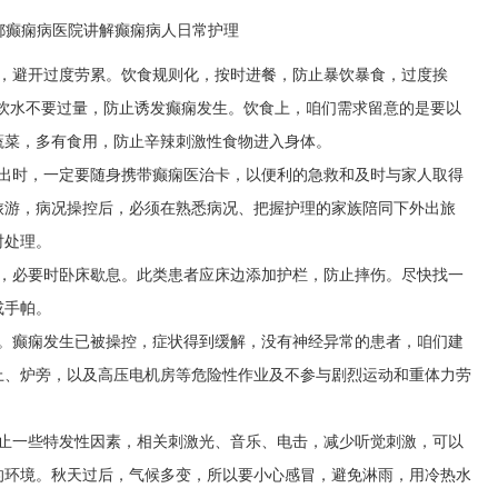
觉，避开过度劳累。饮食规则化，按时进餐，防止暴饮暴食，过度挨
次饮水不要过量，防止诱发癫痫发生。饮食上，咱们需求留意的是要以
蔬菜，多有食用，防止辛辣刺激性食物进入身体。
外出时，一定要随身携带癫痫医治卡，以便利的急救和及时与家人取得
旅游，病况操控后，必须在熟悉病况、把握护理的家族陪同下外出旅
时处理。
动，必要时卧床歇息。此类患者应床边添加护栏，防止摔伤。尽快找一
或手帕。
动。癫痫发生已被操控，症状得到缓解，没有神经异常的患者，咱们建
上、炉旁，以及高压电机房等危险性作业及不参与剧烈运动和重体力劳
防止一些特发性因素，相关刺激光、音乐、电击，减少听觉刺激，可以
的环境。秋天过后，气候多变，所以要小心感冒，避免淋雨，用冷热水