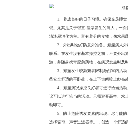
1、养成良好的日子习惯。确保充足睡
饿。尤其是关于强直-痉挛发生的病人，一
清淡易消化为主。富有养分的食物，像水果
2、外出时做好防意外准备。癫痫病人
联系。在发生没有基本操控之前，不要外出
游，并随身携带应急药物，在病况发生时及
3、癫痫发生较频繁者限制激烈室内活
些安全舒适的平卧处，在上下齿间咬上纱布
4、癫痫病况操控良好者可进行恰当活
议可以进行恰当的活动。只需避开高空、水
动即可。
5、防止危险诱发要素的出现。尽可能
选择窗帘、声音过滤器等。，创造一个舒适