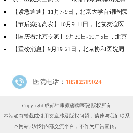
防安全培训纪实
【紧急通通】11月7-9日，北京大学首钢医院
神经内科胡颖教授亲临成都会诊，破解癫痫疑难
【节后癫痫高发】10月9-11日，北京友谊医
院陈葵博士免费会诊+治疗援助，破解癫痫难
【国庆看北京专家】9月30日-10月5日，北京
题！
天坛&首钢医院两大专家蓉城亲诊+癫痫大额救
【重磅消息】9月19-21日，北京协和医院周
助，速约！
祥琴教授成都领衔会诊，共筑全年龄段抗癫防
线！
医院电话：
18582519024
Copyright 成都神康癫痫病医院 版权所有
本站如有转载或引用文章涉及版权问题，请速与我们联系
本网站只针对内部交流平台，不作为广告宣传。