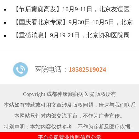
神经内科胡颖教授亲临成都会诊，破解癫痫疑难
【节后癫痫高发】10月9-11日，北京友谊医
院陈葵博士免费会诊+治疗援助，破解癫痫难
【国庆看北京专家】9月30日-10月5日，北京
题！
天坛&首钢医院两大专家蓉城亲诊+癫痫大额救
【重磅消息】9月19-21日，北京协和医院周
助，速约！
祥琴教授成都领衔会诊，共筑全年龄段抗癫防
线！
医院电话：
18582519024
Copyright 成都神康癫痫病医院 版权所有
本站如有转载或引用文章涉及版权问题，请速与我们联系
本网站只针对内部交流平台，不作为广告宣传。
特别声明：本站内容仅供参考，不作为诊断及医疗依据。
平台公司营业执照信息公示